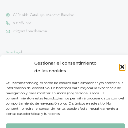
C/ Rambla Catalunya, 120, 2º 2º, Barcelona
606 297 358
info@actifbarcelona.com
Aviso Lega
l
Política de privacidad
Gestionar el consentimiento
Política de cookies
de las cookies
Mapa del sitio
Utilizamos tecnologías como las cookies para almacenar y/o acceder a la
información del dispositivo. Lo hacemos para mejorar la experiencia de
DECLARACIÓN DE ACCESIBILIDAD
navegación y para mostrar anuncios (no) personalizados. El
consentimiento a estas tecnologías nos permitirá procesar datos como el
comportamiento de navegación o los ID's únicos en este sitio. No
consentir o retirar el consentimiento, puede afectar negativamente a
ciertas características y funciones.