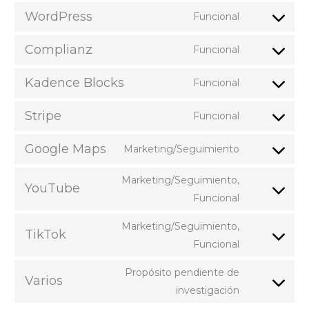
to
woocomme
WordPress
Funcional
Consent
service
to
google-
Complianz
Funcional
Consent
service
analytics
to
wordpress
Kadence Blocks
Funcional
Consent
service
to
complianz
Stripe
Funcional
Consent
service
to
kadence-
Google Maps
Marketing/Seguimiento
Consent
service
blocks
to
stripe
Marketing/Seguimiento,
YouTube
service
Consent
Funcional
google-
to
Marketing/Seguimiento,
maps
service
TikTok
Consent
Funcional
youtube
to
Propósito pendiente de
service
Varios
Consent
investigación
tiktok
to