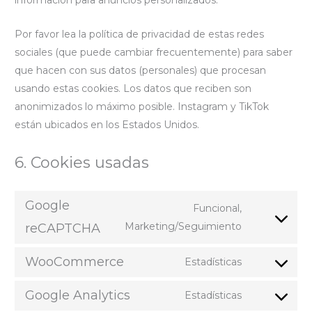
información para anuncios personalizados.
Por favor lea la política de privacidad de estas redes
sociales (que puede cambiar frecuentemente) para saber
que hacen con sus datos (personales) que procesan
usando estas cookies. Los datos que reciben son
anonimizados lo máximo posible. Instagram y TikTok
están ubicados en los Estados Unidos.
6. Cookies usadas
Google
Funcional,
Consent
Marketing/Seguimiento
reCAPTCHA
to
WooCommerce
service
Estadísticas
Consent
google-
to
Google Analytics
Estadísticas
recaptcha
Consent
service