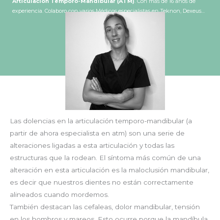
Articulación Temporo-Mandibular (ATM)
. Con más de 16 años de
experiencia. Colaboro con varios Médicos especialistas en Teknon, Dexeus…
Las dolencias en la articulación temporo-mandibular (a
partir de ahora especialista en atm) son una serie de
alteraciones ligadas a esta articulación y todas las
estructuras que la rodean. El síntoma más común de una
alteración en esta articulación es la maloclusión mandibular,
es decir que nuestros dientes no están correctamente
alineados cuando mordemos.
También destacan las cefaleas, dolor mandibular, tensión
en los hombros y mareos. Esto ocurre porque la mandíbula