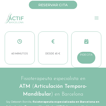
Ir
RESERVAR CITA
al
contenido
60 MINUTOS
DESDE 65 €
PIDE CITA
Fisioterapeuta especialista en
ATM
(
Articulación Temporo-
Mandibular
) en Barcelona
Soy Deborah Bonilla,
fisioterapeuta especializada en Barcelona en