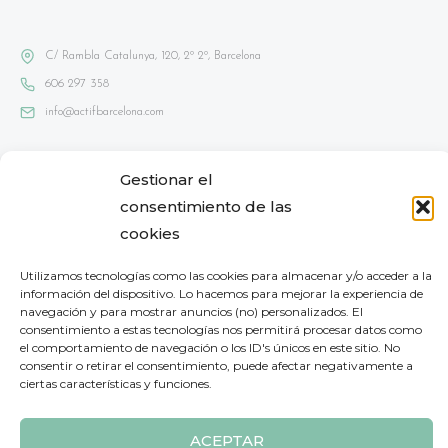
C/ Rambla Catalunya, 120, 2º 2º, Barcelona
606 297 358
info@actifbarcelona.com
Gestionar el
Aviso Lega
l
consentimiento de las
Política de privacidad
cookies
Política de cookies
Utilizamos tecnologías como las cookies para almacenar y/o acceder a la
Mapa del sitio
información del dispositivo. Lo hacemos para mejorar la experiencia de
navegación y para mostrar anuncios (no) personalizados. El
DECLARACIÓN DE ACCESIBILIDAD
consentimiento a estas tecnologías nos permitirá procesar datos como
el comportamiento de navegación o los ID's únicos en este sitio. No
consentir o retirar el consentimiento, puede afectar negativamente a
ciertas características y funciones.
ACEPTAR